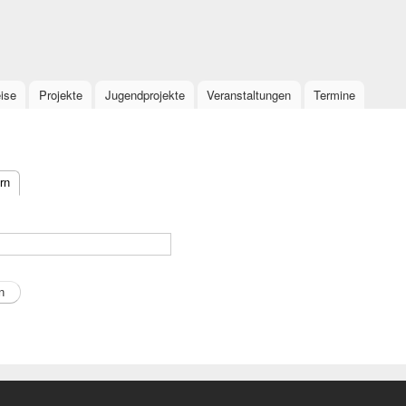
Direkt
zum
Inhalt
eise
Projekte
Jugendprojekte
Veranstaltungen
Termine
rn
(aktiver Reiter)