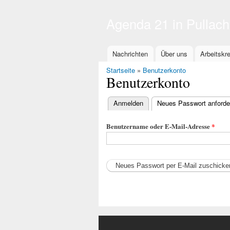
Agenda 21 in Pullach
Hauptmenü
Nachrichten
Über uns
Arbeitskr
Sie sind hier
Startseite
»
Benutzerkonto
Benutzerkonto
Haupt-
Anmelden
Neues Passwort anforde
Reiter
Benutzername oder E-Mail-Adresse
*