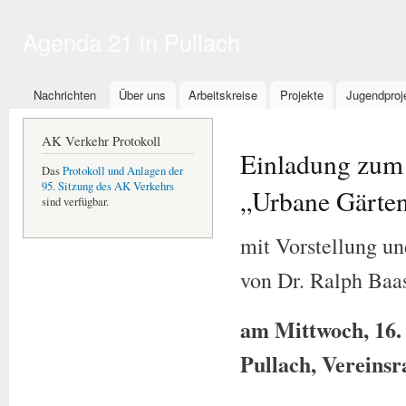
Dir
zu
Agenda 21 in Pullach
Inha
Hauptmenü
Nachrichten
Über uns
Arbeitskreise
Projekte
Jugendproj
AK Verkehr Protokoll
Einladung zum
Das
Protokoll und Anlagen der
95. Sitzung des AK Verkehrs
„Urbane Gärten
sind verfügbar.
mit Vorstellung un
von Dr. Ralph Baa
am Mittwoch, 16.
Pullach, Vereins