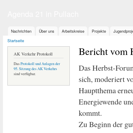
Dir
zu
Agenda 21 in Pullach
Inha
Hauptmenü
Nachrichten
Über uns
Arbeitskreise
Projekte
Jugendproj
Sie sind hier
Startseite
Bericht vom 
AK Verkehr Protokoll
Das
Protokoll und Anlagen der
Das Herbst-Forum
95. Sitzung des AK Verkehrs
sind verfügbar.
sich, moderiert v
Hauptthema erneu
Energiewende und
kommt.
Zu Beginn der gut